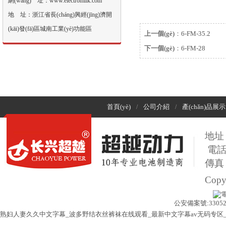
網(wǎng) 址：www.electromilk.com
地 址：浙江省長(cháng)興經(jīng)濟開
(kāi)發(fā)區城南工業(yè)功能區
上一個(gè)
：
6-FM-35.2
下一個(gè)
：
6-FM-28
首頁(yè)
公司介紹
產(chǎn)品展示
/
/
地址：
電話(
傳真：
Cop
公安備案號:330522
熟妇人妻久久中文字幕_波多野结衣丝裤袜在线观看_最新中文字幕av无码专区